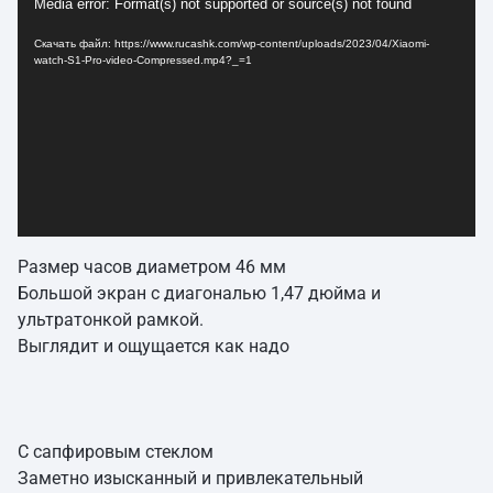
Media error: Format(s) not supported or source(s) not found
Скачать файл: https://www.rucashk.com/wp-content/uploads/2023/04/Xiaomi-
watch-S1-Pro-video-Compressed.mp4?_=1
Размер часов диаметром 46 мм
Большой экран с диагональю 1,47 дюйма и
ультратонкой рамкой.
Выглядит и ощущается как надо
С сапфировым стеклом
Заметно изысканный и привлекательный