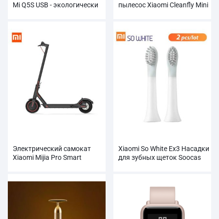
Mi Q5S USB - экологически
пылесос Xiaomi Cleanfly Mini
чистый АБС-пластик
Электрический самокат
Xiaomi So White Ex3 Насадки
Xiaomi Mijia Pro Smart
для зубных щеток Soocas
складной оптом
Electric Sonic
Ультразвуковая
автоматическая зубная
щетка