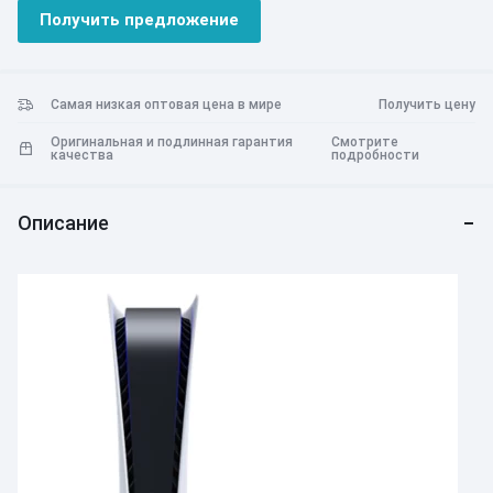
Захватывающее дух погружение. Откройте для себя более
Получить предложение
глубокий игровой процесс благодаря поддержке
тактильной обратной связи, адаптивных триггеров и
технологии 3D Audio.
Номер модели CFI-1102B
Самая низкая оптовая цена в мире
Получить цену
Оригинальная и подлинная гарантия
Смотрите
качества
подробности
Описание