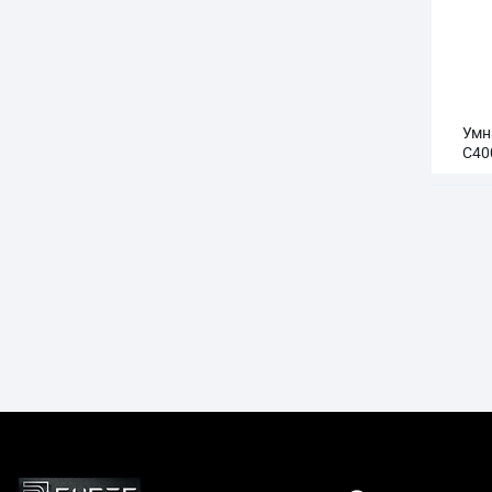
Умн
C40