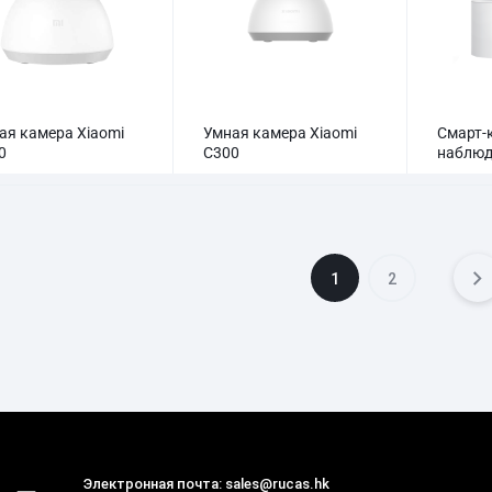
ая камера Xiaomi
Умная камера Xiaomi
Смарт-к
0
C300
наблюд
1
2
Электронная почта: sales@rucas.hk