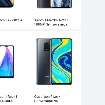
eplus 7 оптом
Xiaomi Mi Redmi Note 10
108MP Пента-камера
оптом
aomi Redmi
Смартфон Редми
МП, задняя
Примечание 9S
0 мАч