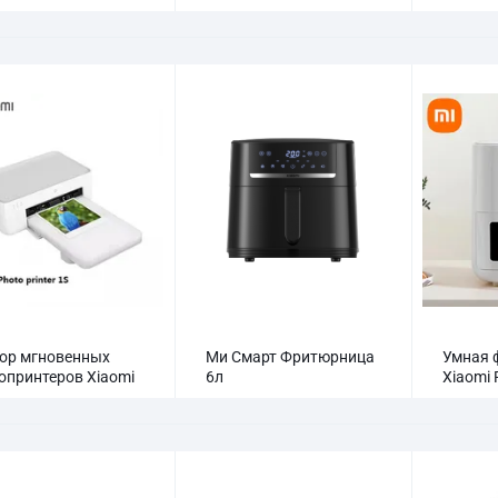
ор мгновенных
Ми Смарт Фритюрница
Умная 
опринтеров Xiaomi
6л
Xiaomi 