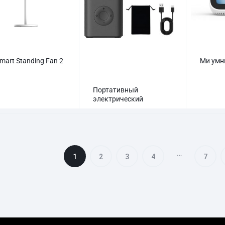
mart Standing Fan 2
Ми умн
Портативный
электрический
воздушный компрессор
Xiaomi 2
…
1
2
3
4
7