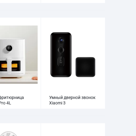
воздушный компрессор
Xiaomi Mi 2
фритюрница
Умный дверной звонок
Pro 4L
Xiaomi 3