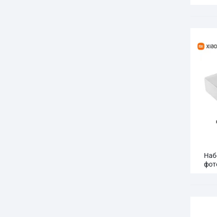
Наб
фот
1S