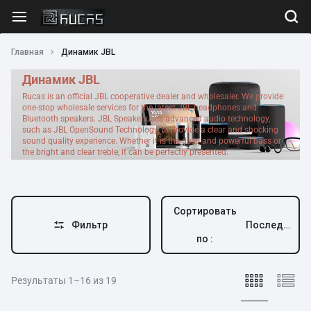
Главная
Динамик JBL
Динамик JBL
Rucas is an official JBL cooperative dealer and wholesaler. We provide
one-stop wholesale services for the latest JBL headphones and
Bluetooth speakers. JBL Speaker uses advanced audio technology,
such as JBL OpenSound Technology, to provide a clear and shocking
sound quality experience. Whether it is the deep and powerful bass or
the bright and clear treble, it can be perfectly presented.
Сортировать
Фильтр
Последний
по :
Результаты 1–16 из 19