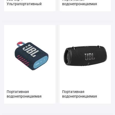
Ультрапортативный
водонепроницаемая
водонепроницаемый
колонка JBL Go Essential
динамик
Портативная
Портативная
водонепроницаемая
водонепроницаемая
колонка JBL Go 3
колонка JBL Xtreme 3