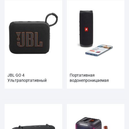
JBL GO 4
Портативная
Ультрапортативный
водонепроницаемая
Bluetooth-динамик
Bluetooth-колонка JBL Flip 5