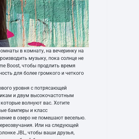
комнаты в комнату, на вечеринку на
роизводить музыку, пока солнце не
ime Boost, чтобы продлить время
ность для более громкого и четкого
ового уровня с потрясающей
икам и двум высокочастотным
 которые волнуют вас. Хотите
вые бамперы и класс
жение в озеро не помешают веселью.
тереозвучания. Или на следующей
олонке JBL, чтобы ваши друзья,