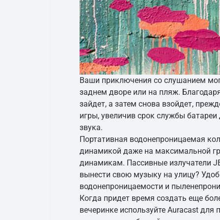
Ваши приключения со слушанием могут
заднем дворе или на пляж. Благодар
зайдет, а затем снова взойдет, преж
игры, увеличив срок службы батареи 
звука.
Портативная водонепроницаемая коло
динамикой даже на максимальной г
динамикам. Пассивные излучатели JB
вынести свою музыку на улицу? Удоб
водонепроницаемости и пыленепрониц
Когда придет время создать еще бол
вечеринке используйте Auracast для