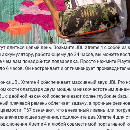
 длиться целый день. Возьмите JBL Xtreme 4 с собой из 
я аккумулятору, работающему до 24 часов, вы можете восп
де чем вам понадобится подзарядка. Просто нажмите Playt
до 6 часов. Он настраивает и оптимизирует производитель
нка JBL Xtreme 4 обеспечивает массивный звук JBL Pro н
ромкости благодаря двум мощным низкочастотным динам
L с двойной накачкой обеспечивают более глубокие басы,
ный плечевой ремень облегчает задачу, а прочные резино
аемости IP67 означают, что внезапный ливень или погру
ее впечатляющее звучание, подключите два Xtreme 4 для с
 подключения Xtreme 4 к любой совместимой портативной к