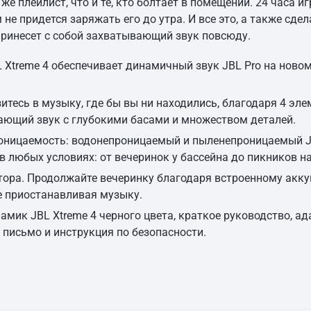
же плейлист, что и те, кто болтает в помещении. 24 часа и
не придется заряжать его до утра. И все это, а также сде
 принесет с собой захватывающий звук повсюду.
 Xtreme 4 обеспечивает динамичный звук JBL Pro на новом
итесь в музыку, где бы вы ни находились, благодаря 4 эл
ющий звук с глубокими басами и множеством деталей.
ницаемость: водонепроницаемый и пыленепроницаемый JB
 любых условиях: от вечеринок у бассейна до пикников на
тора. Продолжайте вечеринку благодаря встроенному акку
е приостанавливая музыку.
амик JBL Xtreme 4 черного цвета, краткое руководство, ад
 письмо и инструкция по безопасности.