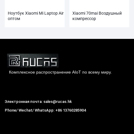
Ноутбук Xiaomi Mi Laptop Air
Xiaomi 70mai Воздушный
оптом
компрессор
Автомобильный
накачиватель шин
Комплексное распространение AIoT по всему миру.
Гонконг Rucas Technology Co., Ltd.
Электронная почта: sales@rucas.hk
Phone/ Wechat/ WhatsApp: +86 13760285904
Рукас
крупнейший официальный авторизованный
дистрибьютор экологической сети Xiaomi в Китае
,