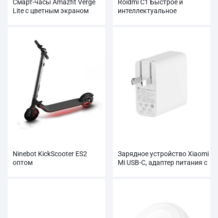
Смарт-часы Amazfit Verge
Roidmi C1 Быстрое и
Lite с цветным экраном
интеллектуальное
AMOLED оптом
автомобильное зарядное
устройство с двумя USB-
портами
Ninebot KickScooter ES2
Зарядное устройство Xiaomi
оптом
Mi USB-C, адаптер питания с
выходной мощностью 65 Вт