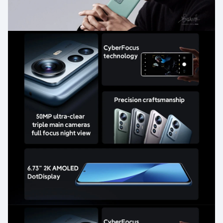
Разное:
Считыватель отпечатков пальцев (под дисплеем,
оптический); НФК; Инфракрасный порт, виртуальное
распознавание приближения.