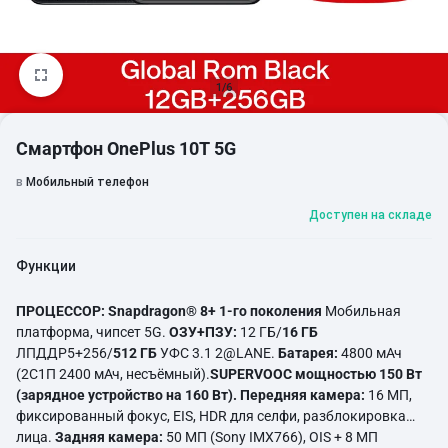
1/6
Смартфон OnePlus 10T 5G
в
Мобильный телефон
Доступен на складе
Функции
ПРОЦЕССОР:
Snapdragon® 8+ 1-го поколения
Мобильная
платформа, чипсет 5G.
ОЗУ+ПЗУ:
12 ГБ/
16 ГБ
ЛПДДР5+256/
512 ГБ
УФС 3.1 2@LANE.
Батарея:
4800 мАч
(2С1П 2400 мАч, несъёмный).
SUPERVOOC мощностью 150 Вт
(зарядное устройство на 160 Вт).
Передняя камера:
16 МП,
фиксированный фокус, EIS, HDR для селфи, разблокировка
лица.
Задняя камера:
50 МП (Sony IMX766), OIS + 8 МП