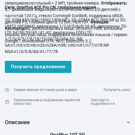
сверхширокоугольный + 2 МП, тройная камера.
Отображать:
Сети: OnePlus ACE Pro CN, глобальная версия
6,7-дюймовый жидкокристаллический AMOLED-дисплей с
частотой 120 Гц, стекло Corning® Gorilla®, поддержка sRGB,
2G: GSM 850/900/1800/1900 МГц 2G: CDMA BC0 (800 МГц) 3G:
дисплей P3, глубина цвета 10 бит, HDR10+.
Функции:
UMTS (WCDMA) диапазоны 1/2/4/5/6/8/19 4G: диапазоны TD-
КислородОС
, разблокировка лица, Ultrashot HDR, вспышка
LTE 34/38/39/40 /41 4G: диапазоны FDD-LTE
экрана, ретушь лица, поддержка нескольких языков / сервис
1/2/3/4/5/7/8/18/19/20/26/28A 5G: NR
Google / обновление OTA. NFC, Bluetooth 5.2.
SA:n1/n3/n5/n8/n20/n28A/n38/ n40/n41/n77/n78 NR
NSA:n1/3/5/8/40/41/77/78
Получить предложение
Самая низкая оптовая цена в мире
Получить цену
Оригинальная и подлинная гарантия
Смотрите
качества
подробности
Описание
OnePlus 10T 5G