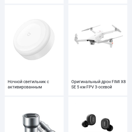
AMOLED оптом
Ночной светильник с
Оригинальный дрон FIMI X8
активированным
SE 5 км FPV 3-осевой
движением Xiaomi оптом
карданный подвес HD4K
камера оптом