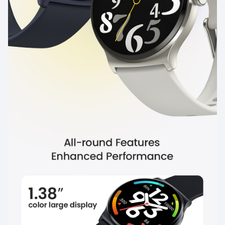
менструальным циклом
Получайте прогнозы и напоминания о предстоящих
фертильных и менструальных периодах. Живите
элегантно и без забот.
20-дневный срок службы
батареи
При полной зарядке он может работать более недели.
Базовый режим использования может достигать 20
дней, поэтому вам не придется испытывать
неудобства из-за частой зарядки.