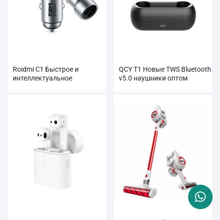
Roidmi C1 Быстрое и
QCY T1 Новые TWS Bluetooth
интеллектуальное
v5.0 наушники оптом
автомобильное зарядное
устройство с двумя USB-
портами