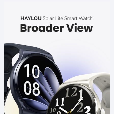
выработать более здоровую привычку ко сну.
Анализ кислорода в крови
Всегда беспокоитесь о состоянии кислорода в крови? Solar
Lite может динамически отслеживать уровень кислорода в
крови даже в ночное время, предоставляя лучшее
представление о вашем физическом состоянии.
Своевременные оповещения для душевного спокойствия
Он точно контролирует вас даже во время
высокоинтенсивных тренировок благодаря
оптимизированному аппаратному оптическому пути и
алгоритму. Он будет вибрировать при обнаружении
высокой частоты пульса с оповещениями о частоте пульса.
Обнаружение стресса в течение всего дня
Обнаружение стресса в течение всего дня поможет вам
лучше сбалансировать работу и учебу. При сильном
стрессе используйте дыхательную тренировку, которая
поможет вам вовремя расслабить тело и разум и
восстановить энергию.
Управление женским