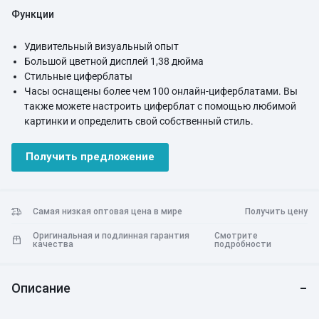
Функции
Удивительный визуальный опыт
Большой цветной дисплей 1,38 дюйма
Стильные циферблаты
Часы оснащены более чем 100 онлайн-циферблатами. Вы
также можете настроить циферблат с помощью любимой
картинки и определить свой собственный стиль.
100 режимов тренировок
Часы поддерживают 100 режимов тренировок, что
Получить предложение
открывает еще больше возможностей.
Модернизированный высокоточный датчик движения
может точно записывать данные о ваших тренировках.
IP68 Водонепроницаемый и пыленепроницаемый
Самая низкая оптовая цена в мире
Получить цену
Поддержка водонепроницаемости IP68. Руки можно мыть,
Оригинальная и подлинная гарантия
Смотрите
не снимая часов. Просто наслаждайтесь тренировками
качества
подробности
благодаря повышенной водонепроницаемости!
Научный мониторинг сна
Часы автоматически записывают продолжительность,
Описание
глубину сна, скорость быстрого сна и т. д., помогая вам
узнать больше о том, что происходит во время сна, и