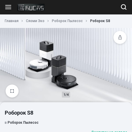
Главная
Сяоми Эко
Роборок Пылесос
Роборок S8
1/4
Роборок S8
в
Роборок Пылесос