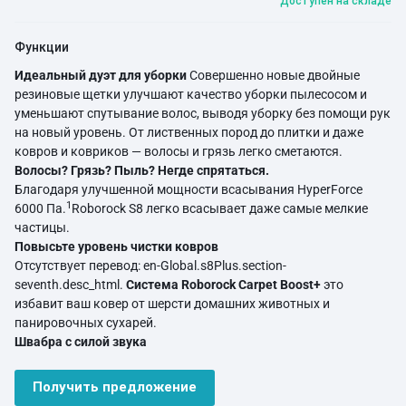
Доступен на складе
Функции
Идеальный дуэт для уборки
Совершенно новые двойные
резиновые щетки улучшают качество уборки пылесосом и
уменьшают спутывание волос, выводя уборку без помощи рук
на новый уровень. От лиственных пород до плитки и даже
ковров и ковриков — волосы и грязь легко сметаются.
Волосы? Грязь? Пыль? Негде спрятаться.
Благодаря улучшенной мощности всасывания HyperForce
1
6000 Па.
Roborock S8 легко всасывает даже самые мелкие
частицы.
Повысьте уровень чистки ковров
Отсутствует перевод: en-Global.s8Plus.section-
seventh.desc_html.
Система Roborock Carpet Boost+
это
избавит ваш ковер от шерсти домашних животных и
панировочных сухарей.
Швабра с силой звука
Испытайте мощь технологии звуковой вибрации, которая
очищает полы под постоянным давлением, придавая им
Получить предложение
блестящий вид.