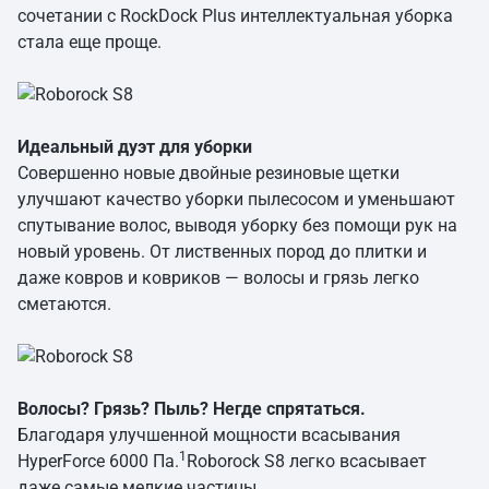
гарантируя наилучшую уборку.
сочетании с RockDock Plus интеллектуальная уборка
Справится с вашей грязной работой
стала еще проще.
После очистки робот-пылесос автоматически опорожняется в
пылесборник объемом 2,5 л, срок хранения которого
11
составляет до 7 недель.
грязи и пыли без ручного
вмешательства, помогая вам дольше избегать грязной
работы.
Идеальный дуэт для уборки
Совершенно новые двойные резиновые щетки
улучшают качество уборки пылесосом и уменьшают
спутывание волос, выводя уборку без помощи рук на
новый уровень. От лиственных пород до плитки и
даже ковров и ковриков — волосы и грязь легко
сметаются.
Волосы? Грязь? Пыль? Негде спрятаться.
Благодаря улучшенной мощности всасывания
1
HyperForce 6000 Па.
Roborock S8 легко всасывает
даже самые мелкие частицы.