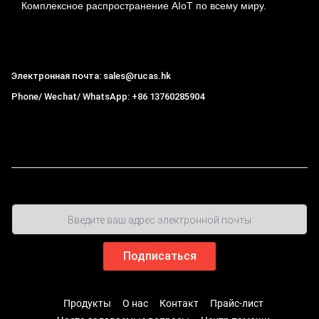
Комплексное распространение AIoT по всему миру.
Гонконг Rucas Technology Co., Ltd.
Электронная почта: sales@rucas.hk
Phone/ Wechat/ WhatsApp: +86 13760285904
Рукас
крупнейший официальный авторизованный
дистрибьютор экологической сети Xiaomi в Китае
,
Продукты
О нас
Контакт
Прайс-лист