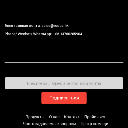
Гонконг Rucas Technology Co., Ltd.
Электронная почта: sales@rucas.hk
Phone/ Wechat/ WhatsApp: +86 13760285904
Рукас
крупнейший официальный авторизованный
дистрибьютор экологической сети Xiaomi в Китае
,
Продукты
О нас
Контакт
Прайс-лист
Часто задаваемые вопросы
Центр помощи