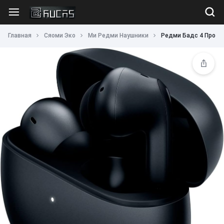
Главная
Сяоми Эко
Ми Редми Наушники
Редми Бадс 4 Про