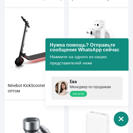
Оптовая продажа
Smartmi Pure
Нужна помощь? Отправьте
сообщение WhatsApp сейчас
Нажмите на одного из наших
представителей ниже
Ева
Ninebot KickScooter ES2
Беспроводные наушники
Менеджер по продажам
оптом
Xiaomi Airdots pro 2 True
я в сети
оптом