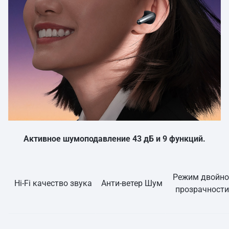
Шумоподавление с 3 микрофонами для звонков.
Кристально чистое качество звонков, где бы вы ни
находились: каждый из трех микрофонов выполняет свою
собственную функцию и точно извлекает звуки голоса для
эффективной фильтрации внешнего шума. Качество
звонков дополнительно повышается за счет алгоритма
шумоподавления нейронной сети.
Активное шумоподавление 43 дБ и 9 функций.
Режим двойно
Hi-Fi качество звука
Анти-ветер Шум
прозрачности