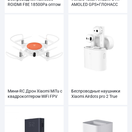
ROIDMI F8E 18500Pa оптом
AMOLED GPS+ГЛОНАСС
оптом
Мини-RC Дрон Xiaomi MiTu с
Беспроводные наушники
квадрокоптером WiFi FPV
Xiaomi Airdots pro 2 True
720P HD-камерой
оптом