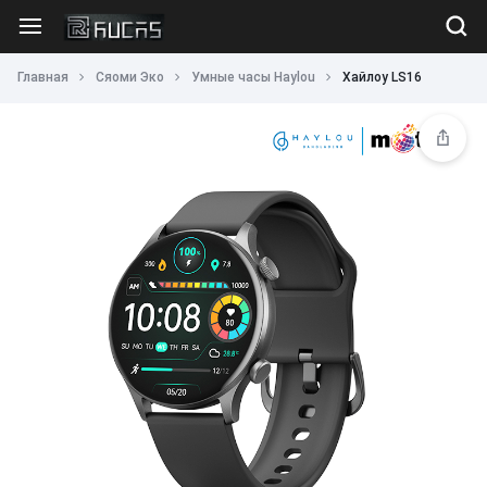
Главная
Сяоми Эко
Умные часы Haylou
Хайлоу LS16