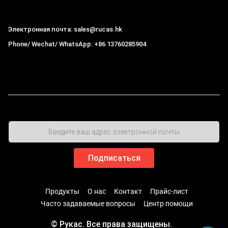
Гонконг Rucas Technology Co., Ltd.
Электронная почта: sales@rucas.hk
Phone/ Wechat/ WhatsApp: +86 13760285904
Рукас
крупнейший официальный авторизованный
дистрибьютор экологической сети Xiaomi в Китае
,
Продукты
О нас
Контакт
Прайс-лист
Часто задаваемые вопросы
Центр помощи
© Рукас. Все права защищены.