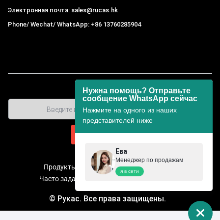
Электронная почта: sales@rucas.hk
Phone/ Wechat/ WhatsApp: +86 13760285904
Рукас
крупнейший официальный авторизованный
дистрибьютор экологической сети Xiaomi в Китае
,
Нужна помощь? Отправьте
сообщение WhatsApp сейчас
Нажмите на одного из наших
представителей ниже
Ева
Менеджер по продажам
Продукты
О нас
Контакт
Прайс-лист
я в сети
Часто задаваемые вопросы
Центр помощи
© Рукас. Все права защищены.