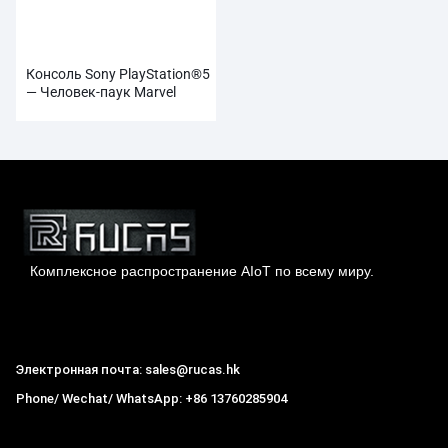
Консоль Sony PlayStation®5
— Человек-паук Marvel
Комплексное распространение AIoT по всему миру.
Гонконг Rucas Technology Co., Ltd.
Электронная почта: sales@rucas.hk
Phone/ Wechat/ WhatsApp: +86 13760285904
Рукас
крупнейший официальный авторизованный
дистрибьютор экологической сети Xiaomi в Китае
,