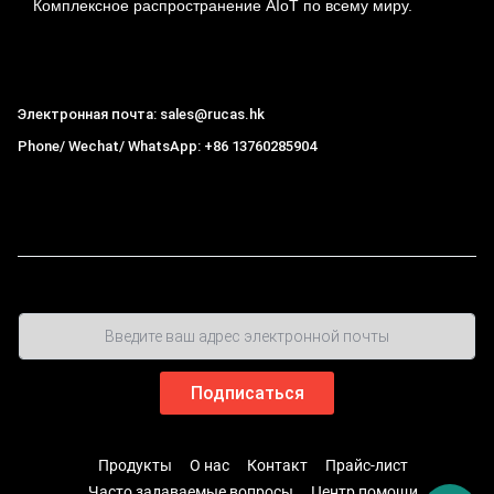
Комплексное распространение AIoT по всему миру.
Гонконг Rucas Technology Co., Ltd.
Электронная почта: sales@rucas.hk
Phone/ Wechat/ WhatsApp: +86 13760285904
Рукас
крупнейший официальный авторизованный
дистрибьютор экологической сети Xiaomi в Китае
,
Продукты
О нас
Контакт
Прайс-лист
Часто задаваемые вопросы
Центр помощи