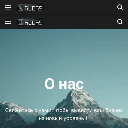
О
н
а
с
Свяжитесь с нами, чтобы вывести ваш бизнес
на новый уровень！