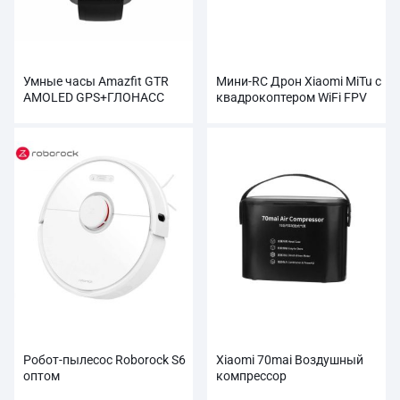
Умные часы Amazfit GTR
Мини-RC Дрон Xiaomi MiTu с
AMOLED GPS+ГЛОНАСС
квадрокоптером WiFi FPV
оптом
720P HD-камерой
Робот-пылесос Roborock S6
Xiaomi 70mai Воздушный
оптом
компрессор
Автомобильный