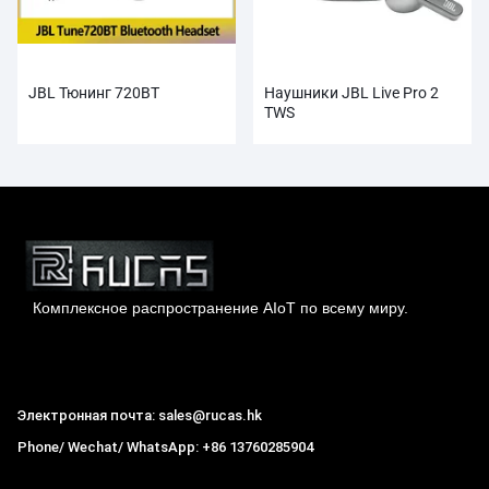
JBL Тюнинг 720BT
Наушники JBL Live Pro 2
TWS
Комплексное распространение AIoT по всему миру.
Гонконг Rucas Technology Co., Ltd.
Электронная почта: sales@rucas.hk
Phone/ Wechat/ WhatsApp: +86 13760285904
Рукас
крупнейший официальный авторизованный