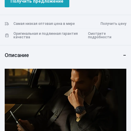
Получить предложение
звонках, сообщениях и оповещениях приложений, гарантируя,
что вы всегда будете на связи. Благодаря длительному
времени автономной работы и водонепроницаемости часы
Xiaomi Watch S1 станут надежным спутником в повседневной
Самая низкая оптовая цена в мире
Получить цену
деятельности.
Оригинальная и подлинная гарантия
Смотрите
качества
подробности
Описание