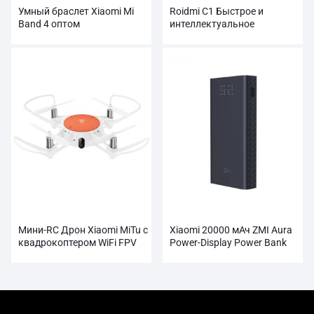
Умный браслет Xiaomi Mi
Roidmi C1 Быстрое и
Band 4 оптом
интеллектуальное
автомобильное зарядное
устройство с двумя USB-
портами
Мини-RC Дрон Xiaomi MiTu с
Xiaomi 20000 мАч ZMI Aura
квадрокоптером WiFi FPV
Power-Display Power Bank
720P HD-камерой
оптом