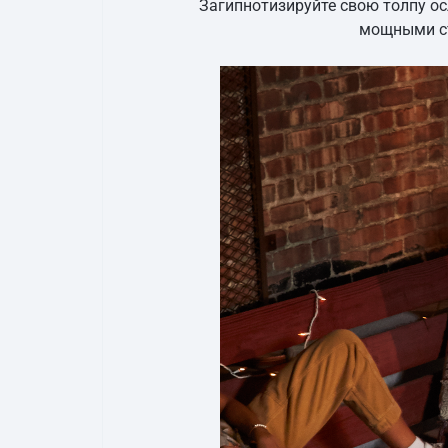
Загипнотизируйте свою толпу о
мощными ст