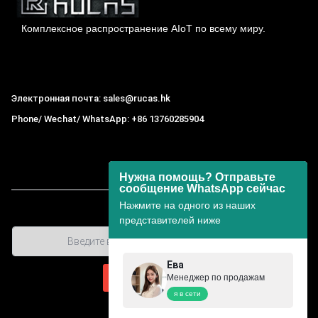
Комплексное распространение AIoT по всему миру.
Гонконг Rucas Technology Co., Ltd.
Электронная почта: sales@rucas.hk
Phone/ Wechat/ WhatsApp: +86 13760285904
Рукас
крупнейший официальный авторизованный
дистрибьютор экологической сети Xiaomi в Китае
,
Нужна помощь? Отправьте
сообщение WhatsApp сейчас
Нажмите на одного из наших
представителей ниже
Ева
Менеджер по продажам
я в сети