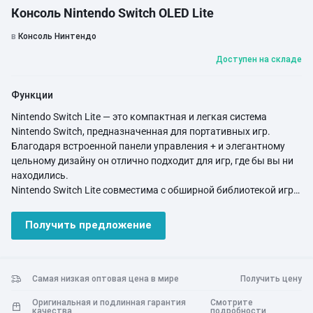
Консоль Nintendo Switch OLED Lite
в
Консоль Нинтендо
Доступен на складе
Функции
Nintendo Switch Lite — это компактная и легкая система
Nintendo Switch, предназначенная для портативных игр.
Благодаря встроенной панели управления + и элегантному
цельному дизайну он отлично подходит для игр, где бы вы ни
находились.
Nintendo Switch Lite совместима с обширной библиотекой игр
Nintendo Switch, поддерживающих портативный режим.
Если вы ищете собственную игровую систему, Nintendo Switch
Получить предложение
Lite готова отправиться в путь, когда бы вы ни находились.
Самая низкая оптовая цена в мире
Получить цену
Оригинальная и подлинная гарантия
Смотрите
качества
подробности