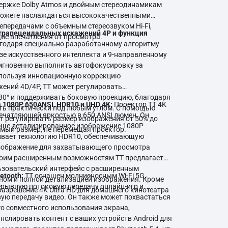
ддержке Dolby Atmos и двойным стереодинамикам
Роборок S8
можете наслаждаться высококачественными
Имилаб Камера
Логитек
Маршалл
Meta
Роборок S8 Плюс
епередачами с объемным стереозвуком Hi-Fi,
 трапецеидальных искажений 4P и функция
е впечатления от просмотра.
Роборок С8 Про Ультра
Камера видеонаблюдения Imi
годаря специально разработанному алгоритму
зе искусственного интеллекта и 9-направленному
Роборок S7
Камера видеонаблюдения Imi
мгновенно выполнить автофокусировку за
Роборок S7 Макс V
Камера видеонаблюдения Im
спользуя инновационную коррекцию
ений 4D/4P, TT может регулировать
Роборок S7 Макс Ультра
Камера видеонаблюдения Im
Рейзер
Roidmi
Samsung
30° и поддерживать боковую проекцию, благодаря
1080P, 650ANSI, HDR10 и UHD 4K:
Проектор TT 4K
Роборок Q7 Макс
Камера видеонаблюдения Imi
ть практически под любым углом. С помощью
ечатляющей яркостью в 650 ANSI люмен. Он
 регулировать размер изображения от 50% до
Роборок Q7 Макс Плюс
Камера видеонаблюдения Im
юще детализированное изображение 1080P
мый размер, не перемещая проектор.
ивает технологию HDR10, обеспечивающую
Роборок Q8 Макс
Камера видеонаблюдения Im
зображение для захватывающего просмотра
Роборок Q8 Макс Плюс
Камера видеонаблюдения Im
воим расширенным возможностям TT предлагает
ьзовательский интерфейс с расширенным
etooth:
TT оснащен молниеносным Wi-Fi 5G,
ом и полной детализацией изображения. Кроме
рывную потоковую передачу онлайн-игр и
разрешение 4K Ultra HD для домашнего кинотеатра
ую передачу видео. Он также может похвастаться
о совместного использования экрана,
нслировать контент с ваших устройств Android для