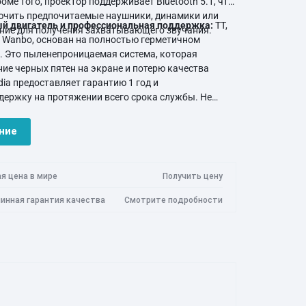
оме того, проектор поддерживает Bluetooth 5.1, что
ючить предпочитаемые наушники, динамики или
й двигатель и профессиональная поддержка:
TT,
ние для получения захватывающего звучания.
ы Wanbo, основан на полностью герметичном
. Это пыленепроницаемая система, которая
ие черных пятен на экране и потерю качества
ia предоставляет гарантию 1 год и
ержку на протяжении всего срока службы. Не
я к нам в случае возникновения каких-либо
ние
я цена в мире
Получить цену
линная гарантия качества
Смотрите подробности