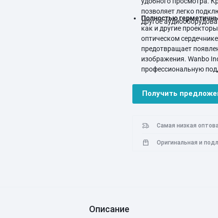
удобного просмотра. Кр
позволяет легко подкл
Полностью герметичны
другое аудиооборудова
как и другие проектор
оптическом сердечнике
предотвращает появлен
изображения. Wanbo Ind
профессиональную подд
стесняйтесь обращатьс
проблем.
Получить предложе
Самая низкая оптова
Оригинальная и под
Описание