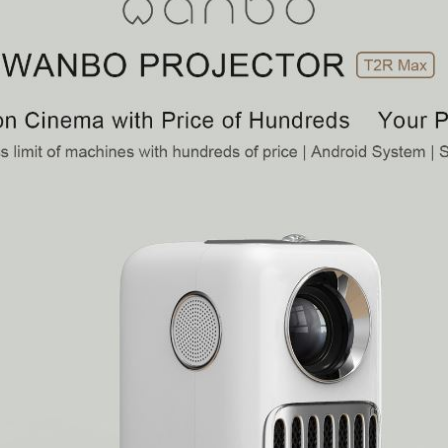
проектор поддержив
Наслаждайтесь ярк
экране.
Осветите свое путеш
это действительно п
кинематографическо
месте. T2r max — эт
который вам нужен 