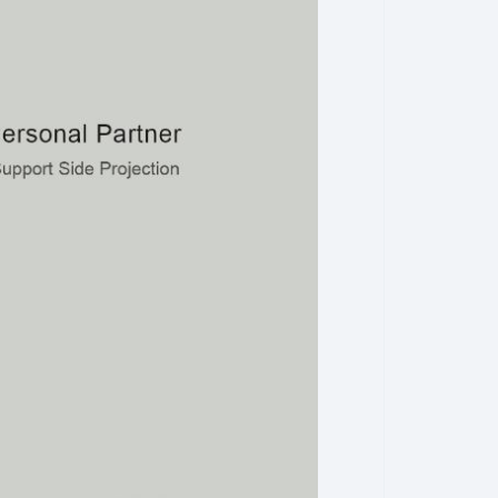
ает воспроизведение с разрешением 4K.
ими цветами на огромном 100-дюймовом
ествие портативным кинотеатром. t2r max —
ортативный проектор, который обеспечит
е качество 1080p практически в любом
о удобный для путешествий проектор,
в жизни.