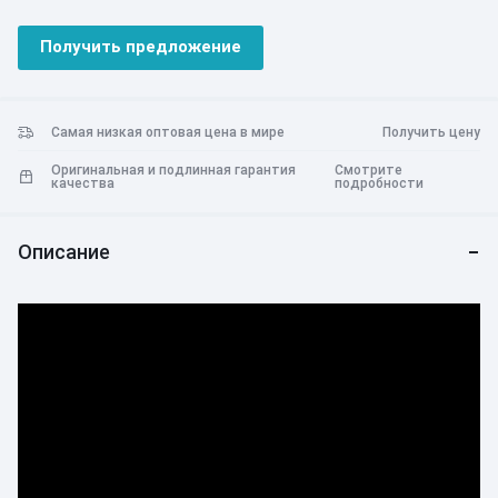
технологии Super Flash Charging мощностью 150 Вт.
Бесшовное соединение 5G с первоклассной скоростью
Получить предложение
Великолепная камера с множеством функций
Самая низкая оптовая цена в мире
Получить цену
Оригинальная и подлинная гарантия
Смотрите
качества
подробности
Описание