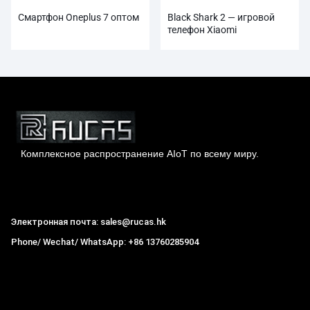
Смартфон Oneplus 7 оптом
Black Shark 2 — игровой
телефон Xiaomi
Комплексное распространение AIoT по всему миру.
Гонконг Rucas Technology Co., Ltd.
Электронная почта: sales@rucas.hk
Phone/ Wechat/ WhatsApp: +86 13760285904
Рукас
крупнейший официальный авторизованный
дистрибьютор экологической сети Xiaomi в Китае
,