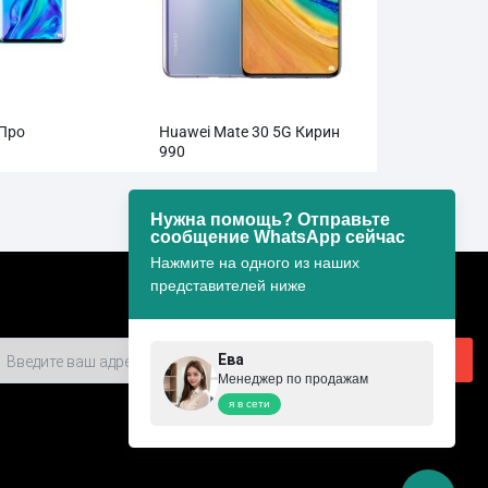
 Про
Huawei Mate 30 5G Кирин
990
Нужна помощь? Отправьте
сообщение WhatsApp сейчас
Нажмите на одного из наших
представителей ниже
Ева
Менеджер по продажам
я в сети