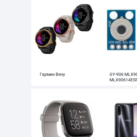
Гармин Вену
GY-906 MLX9
MLX90614ES
бесконтактн
инфракрасно
температуры