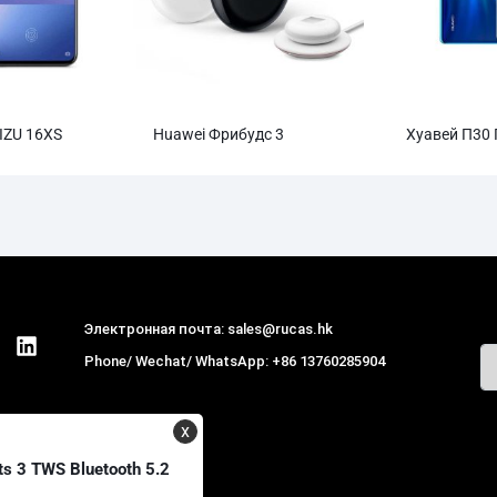
IZU 16XS
Huawei Фрибудс 3
Хуавей П30
Электронная почта: sales@rucas.hk
Phone/ Wechat/ WhatsApp: +86 13760285904
Рукас
крупнейший официальный
авторизованный дистрибьютор
x
экологической сети Xiaomi в Китае
,
s 3 TWS Bluetooth 5.2