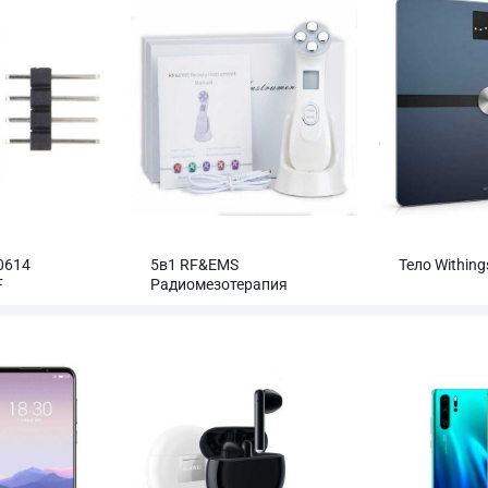
0614
5в1 RF&EMS
Тело Withing
F
Радиомезотерапия
ый модуль
Электропорация Красота
го датчика
лица