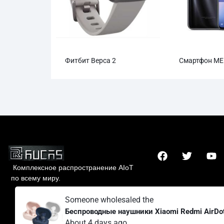
Фитбит Верса 2
Смартфон ME
Комплексное распространение AIoT
по всему миру.
Someone wholesaled the
Гонконг Rucas Technology Co., Ltd.
Беспроводные наушники Xiaomi Redmi AirDot
About 4 days ago