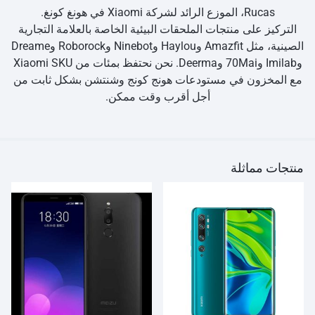
Rucas، الموزع الرائد لشركة Xiaomi في هونغ كونغ.
التركيز على منتجات الملحقات البيئية الخاصة بالعلامة التجارية
الصينية، مثل Amazfit وHaylou وNinebot وRoborock وDreame
وImilab و70Mai وDeerma. نحن نحتفظ بمئات من Xiaomi SKU
مع المخزون في مستودعات هونج كونج وشنتشن بشكل ثابت من
أجل أقرب وقت ممكن.
منتجات مماثلة