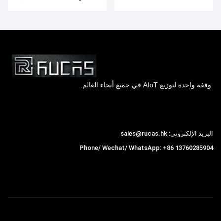
وبطارية 4000 مللي أمبير في
الساعة
وقفة واحدة لتوزيع AIoT في جميع أنحاء العالم.
Hong Kong Rucas Technology Co., Ltd.
البريد الإلكتروني: sales@rucas.hk
Phone/ Wechat/ WhatsApp: +86 13760285904
روكاس
is the largest official authorized distributor of
,
Xiaomi ecological chain in China