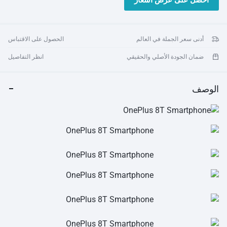
احصل على عرض أسعار
f/2.45
الكاميرا الخلفية: 48 ميجابكسل (IMX586) + 16 ميجابكسل + 5
ميجابكسل + 2 ميجابكسل، كاميرات رباعية، فلاش LED مزدوج
البطارية: 4500 مللي أمبير، شحن Warp Charge65 (10 فولت/6.5
أدنى سعر الجملة في العالم
الحصول على الاقتباس
أمبير)
ضمان الجودة الأصلي والحقيقي
انظر التفاصيل
الوصف