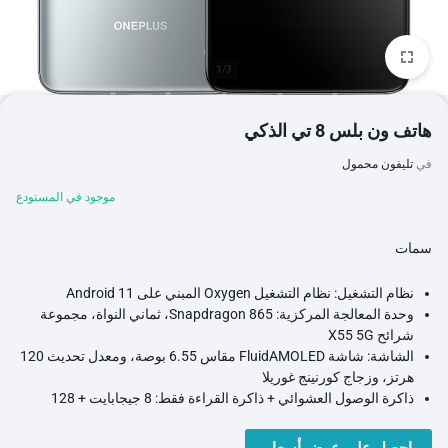
1/3
هاتف ون بلس 8 تي الذكي
في
تليفون محمول
موجود في المستودع
سمات
نظام التشغيل: نظام التشغيل Oxygen المبني على Android 11
وحدة المعالجة المركزية: Snapdragon 865، ثماني النواة، مجموعة
شرائح X55 5G
الشاشة: شاشة FluidAMOLED مقاس 6.55 بوصة، ومعدل تحديث 120
هرتز، وزجاج كورنينج غوريلا
ذاكرة الوصول العشوائي + ذاكرة القراءة فقط: 8 جيجابايت + 128
جيجابايت، 12 جيجابايت + 256 جيجابايت، LPDDR4X
الكاميرا الأمامية: 16 ميجابكسل (IMX471)، مثبت الصورة الإلكتروني،