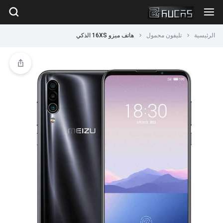
الرئيسية
تليفون محمول
هاتف ميزو 16XS الذكي