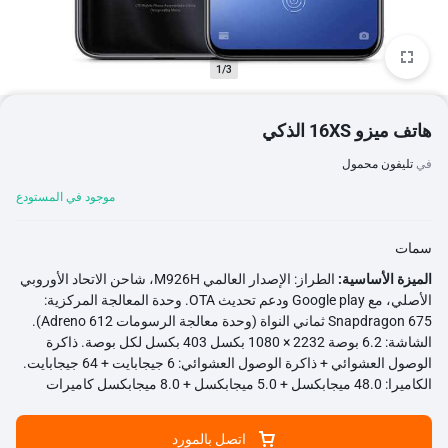
1/3
هاتف ميزو 16XS الذكي
في
تليفون محمول
موجود في المستودع
سمات
الميزة الأساسية:
الطراز: الإصدار العالمي M926H، شاحن الاتحاد الأوروبي
الأصلي، مع Google play ودعم تحديث OTA. وحدة المعالجة المركزية:
Snapdragon 675 ثماني النواة (وحدة معالجة الرسومات Adreno 612).
الشاشة: 6.2 بوصة 2232 × 1080 بكسل 403 بكسل لكل بوصة. ذاكرة
الوصول العشوائي + ذاكرة الوصول العشوائي: 6 جيجابايت + 64 جيجابايت.
الكاميرا: 48.0 ميجابكسل + 5.0 ميجابكسل + 8.0 ميجابكسل كاميرات
خلفية ثلاثية (بوكيه + زاوية عريضة جدًا)، كاميرا أمامية 16.0 ميجابكسل.
البطارية: 4000 مللي أمبير (النوع)، شحن سريع بقوة 18 وات. نظام
اتصل بالمورد
التشغيل: Flyme 7 OS (استنادًا إلى Android 9). أخرى: WIFI، Bluetooth،