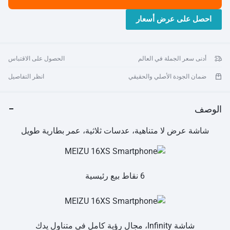
GPS، مستشعر mTouch، معرف بصمة الإصبع على الشاشة، فتح التعرف
احصل على عرض أسعار
على الوجه. الشبكة: شريحتين في وضع الاستعداد (شريحتين نانو). 2G:
GSM: B2:1900/B3:1800/B5:850/B8:900MHZ؛ 3G:
WCDMA:B1:2100/B2:1900/B4:1700/B5:850/B8:900;CDMA:BC0;
4G: قوات الدفاع عن الديمقراطية-
أدنى سعر الجملة في العالم
الحصول على الاقتباس
LTE:B1:2100/B2:1900/B3:1800/B4:1700/B5:850/B7:2600/B8:900/
B20:800MHZ؛TDD-LTE :B40؛
ضمان الجودة الأصلي والحقيقي
انظر التفاصيل
الوصف
شاشة عرض لا متناهية، عدسات ثلاثية، عمر بطارية طويل
6 نقاط بيع رئيسية
شاشة Infinity، مجال رؤية كامل في متناول يدك