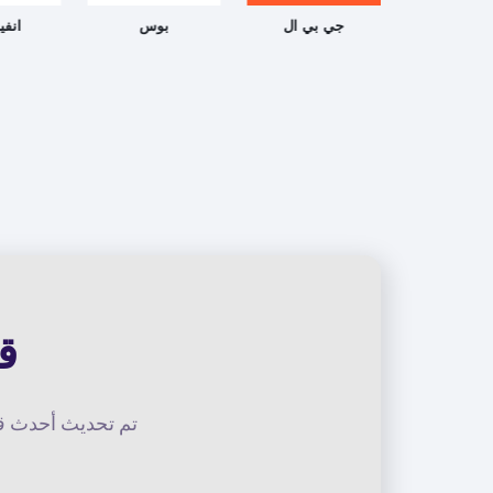
نينتندو
جي بي ال
بوس
انفي
ق
تم تحديث أحدث قائ