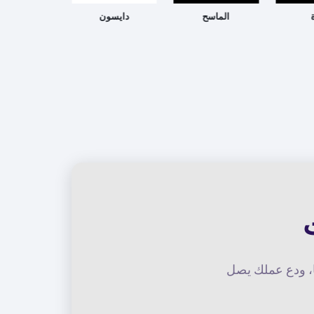
الماسح
دايسون
تكنو
نا، ودع عملك يصل