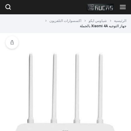
الرئيسية
شياومي ايكو
اكسسوارات التلفزيون
جهاز التوجيه Xiaomi 4A بالجملة