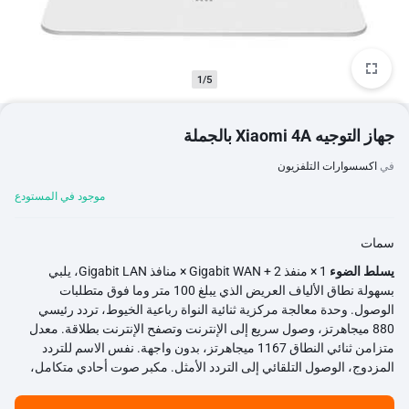
1/5
جهاز التوجيه Xiaomi 4A بالجملة
في
اكسسوارات التلفزيون
موجود في المستودع
سمات
يسلط الضوء
1 × منفذ Gigabit WAN + 2 × منافذ Gigabit LAN، يلبي
بسهولة نطاق الألياف العريض الذي يبلغ 100 متر وما فوق متطلبات
الوصول. وحدة معالجة مركزية ثنائية النواة رباعية الخيوط، تردد رئيسي
880 ميجاهرتز، وصول سريع إلى الإنترنت وتصفح الإنترنت بطلاقة. معدل
متزامن ثنائي النطاق 1167 ميجاهرتز، بدون واجهة. نفس الاسم للتردد
المزدوج، الوصول التلقائي إلى التردد الأمثل. مكبر صوت أحادي متكامل،
تغطية أوسع ومسافة نقل أسرع. ذاكرة كبيرة بسعة 128 ميجابايت، تدعم
اتصال الأجهزة الطرفية بـ 128. خوارزمية تصحيح الأخطاء الذكية لتحسين