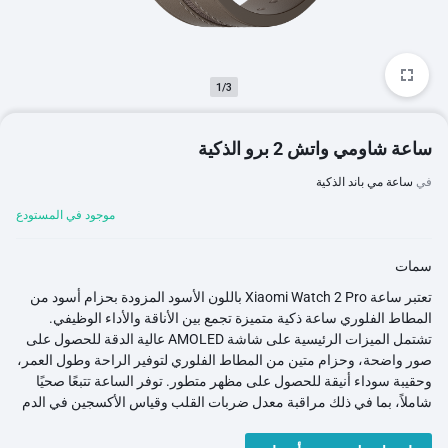
1/3
ساعة شاومي واتش 2 برو الذكية
في
ساعة مي باند الذكية
موجود في المستودع
سمات
تعتبر ساعة Xiaomi Watch 2 Pro باللون الأسود المزودة بحزام أسود من
المطاط الفلوري ساعة ذكية متميزة تجمع بين الأناقة والأداء الوظيفي.
تشتمل الميزات الرئيسية على شاشة AMOLED عالية الدقة للحصول على
صور واضحة، وحزام متين من المطاط الفلوري لتوفير الراحة وطول العمر،
وحقيبة سوداء أنيقة للحصول على مظهر متطور. توفر الساعة تتبعًا صحيًا
شاملاً، بما في ذلك مراقبة معدل ضربات القلب وقياس الأكسجين في الدم
وتحليل النوم، مما يجعلها الرفيق المثالي لعشاق اللياقة البدنية. كما أنه يدعم
نظام تحديد المواقع العالمي (GPS) وNFC، مما يتيح تتبع الموقع الدقيق