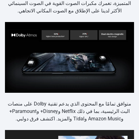
المتميزة، تغمرك مكبرات الصوت القوية في الصوت السينمائي
الأكثر لدينا على الإطلاق مع الصوت المكاني الاتجاهي.
متوافق تمامًا مع المحتوى الذي يدعم تقنية Dolby على منصات
البث الرئيسية، بما في ذلك Netflix وDisney+ وParamount+
وAmazon Music وTidal والمزيد. اكتشف فرق دولبي.