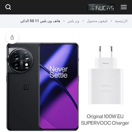
الرئيسية
تليفون محمول
ون بلس
هاتف ون بلس 11 5G الذكي