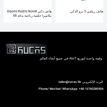
هاتف ريلمي 5 برو الذكي
هاتف ذكي Xiaomi Redmi Note8
بكاميرا خلفية رباعية بدقة 48
ميجابكسل وبطارية 4000 مللي
أمبير في الساعة
وقفة واحدة لتوزيع AIoT في جميع أنحاء العالم.
Hong Kong Rucas Technology Co., Ltd.
البريد الإلكتروني: sales@rucas.hk
Phone/ Wechat/ WhatsApp: +86 13760285904
روكاس
is the largest official authorized distributor of
,
Xiaomi ecological chain in China