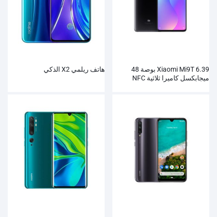
Xiaomi Mi9T 6.39 بوصة 48
هاتف ريلمي X2 الذكي
ميجابكسل كاميرا ثلاثية NFC
4000 مللي أمبير الهاتف الذكي
بالجملة