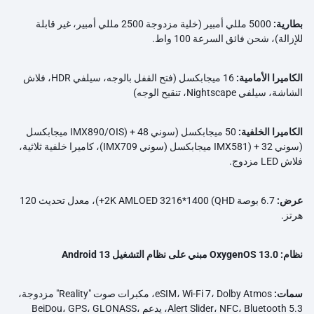
بطارية:
5000 مللي أمبير (خلية مزدوجة 2500 مللي أمبير، غير قابلة
للإزالة)، شحن فائق السرعة 100 واط.
الكاميرا الأمامية:
16 ميجابكسل (فتح القفل بالوجه، سيلفي HDR، فلاش
الشاشة، سيلفي Nightscape، تنقيح الوجه)
الكاميرا الخلفية:
50 ميجابكسل (سوني IMX890/OIS) + 48 ميجابكسل
(سوني IMX581) + 32 ميجابكسل (سوني IMX709)، كاميرا خلفية ثلاثية،
فلاش LED مزدوج.
عرض:
6.7 بوصة 2K AMLOED 3216*1400 (QHD+)، معدل تحديث 120
هرتز.
نظام:
OxygenOS 13.0 مبني على نظام التشغيل Android 13
سمات:
eSIM، Wi-Fi 7، Dolby Atmos، مكبرات صوت "Reality" مزدوجة،
Alert Slider، NFC، Bluetooth 5.3، يدعم BeiDou، GPS، GLONASS،