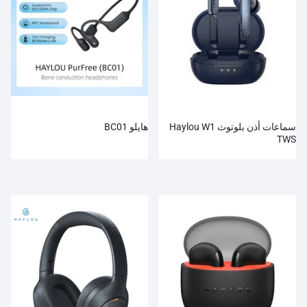
سماعات أذن بلوتوث Haylou W1
هايلو BC01
TWS