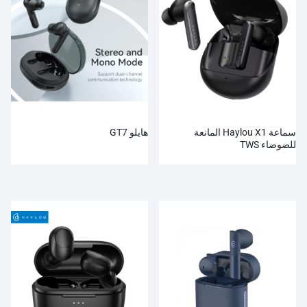
سماعة Haylou X1 المانعة
هايلو GT7
للضوضاء TWS