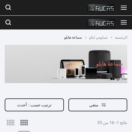
الرئيسية
شياومي ايكو
سماعة هايلو
سماعة هايلو
منقي
ترتيب حسب :
أحدث
نتائج 1–16 من 35