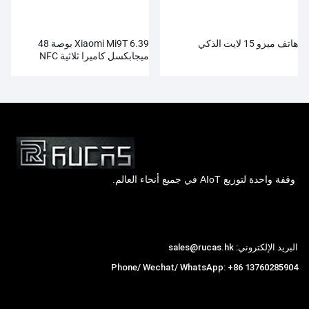
هاتف ميزو 15 لايت الذكي
Xiaomi Mi9T 6.39 بوصة 48
ميجابكسل كاميرا ثلاثية NFC
4000 مللي أمبير الهاتف الذكي
بالجملة
وقفة واحدة لتوزيع AIoT في جميع أنحاء العالم.
Hong Kong Rucas Technology Co., Ltd.
البريد الإلكتروني: sales@rucas.hk
Phone/ Wechat/ WhatsApp: +86 13760285904
روكاس
is the largest official authorized distributor of
,
Xiaomi ecological chain in China