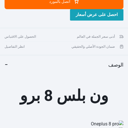
اتصل بالمورد
رقمي يصل إلى 30x وكاميرا مرشح الألوان بدقة 5 ميجابكسل وكاميرا
أمامية بدقة 16 ميجابكسل.
احصل على عرض أسعار
ذاكرة وصول عشوائي (RAM) سعة 8 جيجابايت + مساحة تخزين تبلغ
128 جيجابايت - استمتع بأداء قوي مع معالج Qualcomm Snapdragon
865.
بطارية عالية السعة تبلغ 4510 مللي أمبير في الساعة - قم بتسريع
أدنى سعر الجملة في العالم
الحصول على الاقتباس
عملية الشحن باستخدام Warp Charge Wireless 30 للشحن اللاسلكي
السريع وتقنية Warp Charge 30T عندما تحتاج إلى التوصيل.
ضمان الجودة الأصلي والحقيقي
انظر التفاصيل
يوفر OnePlus مع Alexa المدمج إمكانية الوصول دون استخدام اليدين
إلى Alexa. ما عليك سوى قول "Alexa" لتشغيل الموسيقى وإجراء
مكالمة والتحكم في منزلك الذكي والتحقق من الطقس والمزيد
الوصف
باستخدام صوتك فقط. ابق على اطلاع بآخر المستجدات وأنجز المهام
اليومية، كل ذلك أثناء التنقل. فقط اسأل - وسوف تستجيب Alexa على
الفور. قم بتنزيل تطبيق Alexa على جهاز OnePlus الخاص بك لبدء
استخدام Alexa Hands-Free اليوم
ون بلس 8 برو