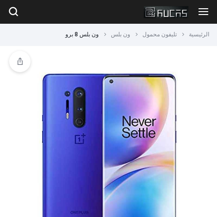
الرئيسية
تليفون محمول
ون بلس
ون بلس 8 برو