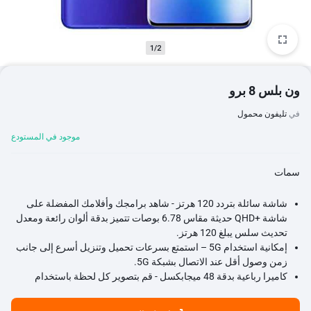
1/2
ون بلس 8 برو
في
تليفون محمول
موجود في المستودع
سمات
شاشة سائلة بتردد 120 هرتز - شاهد برامجك وأفلامك المفضلة على
شاشة QHD+‎ حديثة مقاس 6.78 بوصات تتميز بدقة ألوان رائعة ومعدل
تحديث سلس يبلغ 120 هرتز.
إمكانية استخدام 5G – استمتع بسرعات تحميل وتنزيل أسرع إلى جانب
زمن وصول أقل عند الاتصال بشبكة 5G.
كاميرا رباعية بدقة 48 ميجابكسل - قم بتصوير كل لحظة باستخدام
كاميرا رئيسية بدقة 48 ميجابكسل وكاميرا ذات زاوية فائقة الاتساع بدقة
48 ميجابكسل. اقترب أكثر باستخدام الكاميرا المقربة 3X مع تقريب