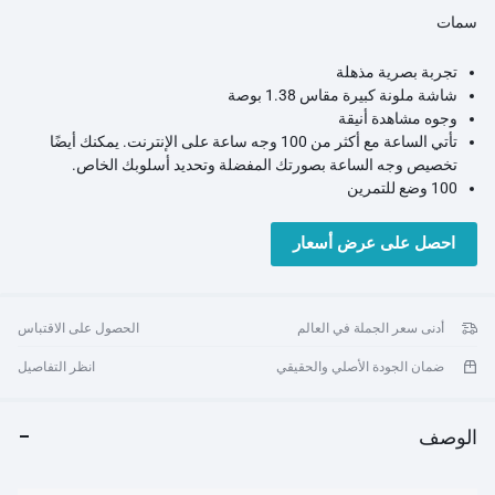
سمات
تجربة بصرية مذهلة
شاشة ملونة كبيرة مقاس 1.38 بوصة
وجوه مشاهدة أنيقة
تأتي الساعة مع أكثر من 100 وجه ساعة على الإنترنت. يمكنك أيضًا
تخصيص وجه الساعة بصورتك المفضلة وتحديد أسلوبك الخاص.
100 وضع للتمرين
تدعم الساعة 100 وضع للتمرين لمزيد من الخيارات. يمكن لمستشعر
الحركة عالي الدقة الذي تمت ترقيته تسجيل بيانات التمرين بدقة.
احصل على عرض أسعار
IP68 مقاوم للماء والغبار
دعم تصنيف IP68 للماء. يمكنك غسل يديك دون خلع ساعتك. فقط
استمتع بتدريباتك بفضل مقاومتها المحسنة للماء!
مراقبة النوم العلمية
أدنى سعر الجملة في العالم
الحصول على الاقتباس
تسجل الساعة تلقائيًا مدة النوم وعمق النوم وحركة العين السريعة وما
ضمان الجودة الأصلي والحقيقي
انظر التفاصيل
إلى ذلك، مما يساعدك على معرفة المزيد حول ما يحدث أثناء نومك
لتطوير عادة نوم أكثر صحة.
اختبار الأكسجين في الدم
الوصف
هل تقلق دائمًا بشأن حالة الأكسجين في الدم لديك؟ يمكن لـ Solar Lite
تتبع حالة الأكسجين في الدم ديناميكيًا حتى في الليل، مما يوفر صورة
أفضل لحالتك البدنية.