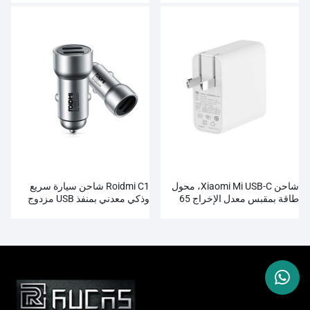
شاحن Xiaomi Mi USB-C، محول
Roidmi C1 شاحن سيارة سريع
طاقة بمقبس معدل الإخراج 65
وذكي معدني بمنفذ USB مزدوج
وات