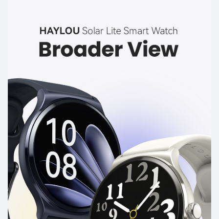
تنبيهات في الوقت المناسب لراحة البال
فهو يراقبك بدقة حتى أثناء التدريبات عالية الكثافة باستخدام المسار
البصري للأجهزة والخوارزمية المحسنة. سوف يهتز عند اكتشاف ارتفاع
معدل ضربات القلب مع تنبيهات معدل ضربات القلب.
كشف التوتر طوال اليوم
يساعدك اكتشاف الإجهاد طوال اليوم على تحقيق التوازن بين العمل
والدراسة بشكل أفضل. عندما يكون التوتر مرتفعًا، استخدم التدريب
على التنفس لمساعدتك على استرخاء جسمك وعقلك في الوقت
المناسب واستعادة الطاقة.
إدارة الدورة الشهرية للإناث
احصل على تنبؤات وتذكيرات لفترات الخصوبة والحيض القادمة.
عش بأناقة وبدون قلق.
عمر البطارية 20 يومًا