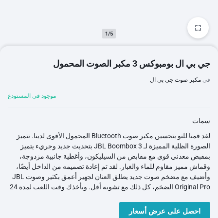
1/5
جي بي ال بومبوكس 3 مكبر الصوت المحمول
في
مكبر صوت جي بي ال
موجود في المستودع
سمات
لقد قمنا للتو بتحسين مكبر صوت Bluetooth المحمول الأقوى لدينا. تتميز
الصورة الظلية المميزة لـ JBL Boombox 3 بتحديث جديد وجريء يتميز
بمقبض معدني قوي مع مقابض من السيليكون، وأغطية جانبية مزدوجة،
وقماش مميز مقاوم للماء والغبار. لقد تم إعادة تصميمه من الداخل أيضًا،
وأضيف مع مضخم صوت جديد يطلق العنان لجهير أعمق بكثير وصوت JBL
Original Pro الضخم، كل ذلك مع تشويه أقل. ويأخذك وقت اللعب لمدة 24
ساعة طوال الطريق من تمرينك الصباحي إلى التسكع في وقت متأخر من
الليل مع أصدقائك. وللحصول على صوت لا حدود له عمليًا، قم بتوصيل
احصل على عرض أسعار
مكبرات صوت متعددة على الفور باستخدام تطبيق JBL المحمول.