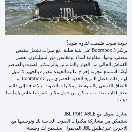
جودة صوت صُممت لتدوم طويلاً
يرتكز Boombox 3 على بنية صلبة، مع ميزات تشمل مقبض
معدني، ومواد مقاومة للماء، ومقابض من السيليكون. بفضل
القماش الخالي من الغبار والماء، لن يتأثر مكبر الصوت بالعناصر
أيضًا. استمتع بتجربة إخراج عالية الجودة معززة بالجهير لا مثيل
لها، وذلك بفضل المزيج الجديد الحصري من Boombox 3 من
النطاق الفرعي والمتوسط ومكبرات الصوت. بالإضافة إلى ذلك،
نظرًا لقابلية نقله، ستتمكن من حمل مكبر الصوت الخاص بك أينما
ذهبت.
شارك صوتك مع JBL PORTABLE
ستتمكن من مشاركة مكبرات الصوت الخاصة بك وتوصيلها مع
الآخرين عبر تطبيق JBL المحمول. ستسمح لك وظيفة