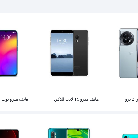
هاتف ون بلس ايس 2 برو
هاتف ميزو 15 لايت الذكي
هاتف ميزو نوت 9 الذكي