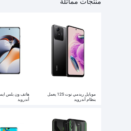
منتجات مماثلة
موبايل ريدمي نوت 12S يعمل
بنظام أندرويد
أندرويد