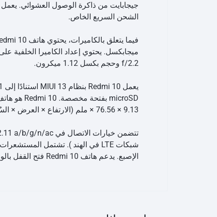
الشحن السريع الخاص.
f/2.2 وحجم بكسل 1.12 ميكرون.
× 76.56 × 9.13 ملم (الارتفاع × العرض × السُمك) ويزن 203.00 جرامًا. تم إطلاقه بألوان الكاريبي الأخضر والأسود منتصف الليل والأزرق الهادئ.
شبكات LTE في الهند ). تشتمل ال
الإصبع. يدعم هاتف Redmi 10 فتح القفل بالوجه.