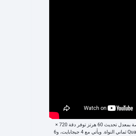
تم إطلاق هاتف Redmi 10 المحمول في 17 مارس 2022. ويأتي الهاتف مزودًا بشاشة تعمل باللمس مقاس 6.70 بوصة بمعدل تحديث 60 هرتز توفر دقة 720 ×
1648 بكسل (HD+). الشاشة مزودة بزجاج غوريلا للحماية. يعمل هاتف Redmi 10 بمعالج Qualcomm Snapdragon 680 ثماني النواة. ويأتي مع 4 جيجابايت، و6