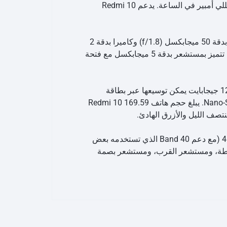
جيجابايت من ذاكرة الوصول العشوائي. يعمل هاتف Redmi 10 بنظام Android 11 ويعمل ببطارية تبلغ سعتها 6000 مللي أمبير في الساعة. يدعم Redmi 10
فيما يتعلق بالكاميرات، يحتوي هاتف Redmi 10 الموجود في الخلف على إعداد كاميرا مزدوجة تتميز بكاميرا أساسية بدقة 50 ميجابكسل (f/1.8) وكاميرا بدقة 2
ميجابكسل. يحتوي إعداد الكاميرا الخلفية على ضبط تلقائي للصورة. يحتوي على كاميرا أمامية واحدة لصور السيلفي، تتميز بمستشعر بدقة 5 ميجابكسل مع فتحة
يعمل Redmi 10 بنظام MIUI 13 استنادًا إلى Android 11 ويحتوي على مساحة تخزين مدمجة بسعة 64 جيجابايت و128 جيجابايت يمكن توسيعها عبر بطاقة
microSD بفتحة مخصصة. Redmi 10 هو هاتف محمول ثنائي الشريحة (GSM وGSM) يقبل بطاقات Nano-SIM وNano-SIM. يبلغ حجم هاتف Redmi 10 169.59
تتضمن خيارات الاتصال في Redmi 10 Wi-Fi 802.11 a/b/g/n/ac وGPS وBluetooth v5.00 وUSB Type-C و3G و4G (مع دعم Band 40 الذي تستخدمه بعض
المحيطة، ومستشعر القرب، ومستشعر بصمة