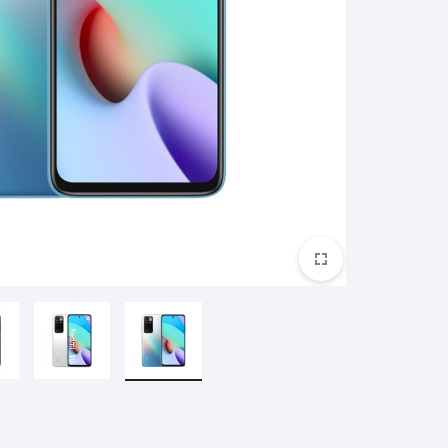
ريدمي براعم 4 لايت
ريدمي A2+
ساعة ريدمي 3
بوكو M5S
غارمين
هارمان
هواوي
براعم ريدمي 4 نشطة
ساعة ريدمي 3 نشطة
مي سكوتر
ساعة هايلو الذكية
مي سكوتر برو 2
هايلو LS11 (RS4+)
مي سكوتر 3
هايلو LS05 لايت
ناينبوت
كوة
ون بلس
مي سكوتر 4
هايلو LS02 برو
مي سكوتر 4 لايت
هايلو LS16
مي سكوتر 4 جو
هايلو S8
مي سكوتر 4 الترا
هايلو R8
مي سكوتر 4 برو
شكز
تكنو
اكس بوكس
سماعة QCY
كيو سي واي T13 ايه ان سي
كيو سي واي T13 ايه ان سي 2