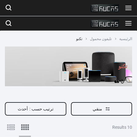
الرئيسية
تليفون محمول
تكنو
تكنو
منقي
ترتيب حسب :
أحدث
10 Results