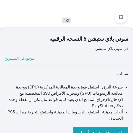
1/3
سوني بلاي ستيشن 5 النسخة الرقمية
في
سوني بلاي ستيشن
موجود في المستودع
سمات
سرعة البرق - استغل قوة وحدة المعالجة المركزية (CPU) ووحدة
معالجة الرسومات (GPU) ومحرك الأقراص SSD المخصصة مع
الإدخال/الإخراج المدمج الذي يعيد كتابة قواعد ما يمكن أن تفعله وحدة
تحكم PlayStation.
ألعاب مذهلة - استمتع بالرسومات المذهلة واستمتع بتجربة ميزات PS5
الجديدة.
انغماس مذهل - اكتشف تجربة لعب أعمق مع دعم ردود الفعل اللمسية
والمشغلات التكيفية وتقنية الصوت ثلاثي الأبعاد.