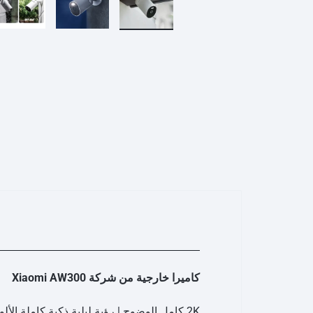
ريدمي براعم 4 لايت
ريدمي A2+
ساعة ريدمي 3
بوكو M5S
غارمين
هارمان
هواوي
براعم ريدمي 4 نشطة
ساعة ريدمي 3 نشطة
مي سكوتر
ساعة هايلو الذكية
مي سكوتر برو 2
هايلو LS11 (RS4+)
مي سكوتر 3
هايلو LS05 لايت
ناينبوت
كوة
ون بلس
مي سكوتر 4
هايلو LS02 برو
مي سكوتر 4 لايت
هايلو LS16
مي سكوتر 4 جو
هايلو S8
مي سكوتر 4 الترا
هايلو R8
مي سكوتر 4 برو
شكز
تكنو
اكس بوكس
سماعة QCY
كاميرا خارجية من شركة Xiaomi AW300
كيو سي واي T13 ايه ان سي
2K كامل الوضوح | رؤية ليلية ذكية كاملة الألوان | إعداد منطقة التركيز | IP66 مقاوم للطقس
كيو سي واي T13 ايه ان سي 2