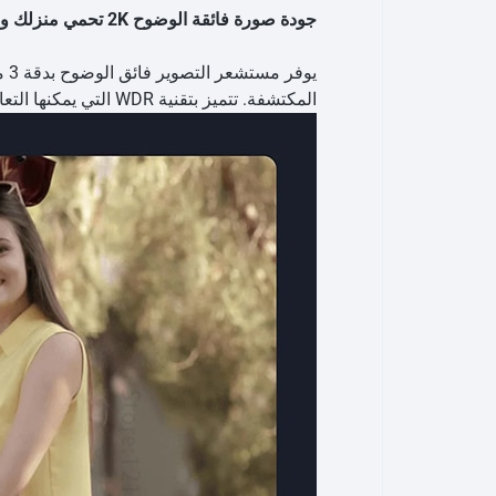
جودة صورة فائقة الوضوح 2K تحمي منزلك وعملك على مدار الساعة طوال أيام الأسبوع
المكتشفة. تتميز بتقنية WDR التي يمكنها التعامل مع البيئات الخارجية المعقدة.