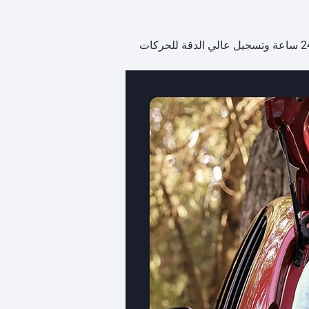
يوفر مستشعر التصوير فائق الوضوح بدقة 3 ميجابكسل والعدسة الضوئية الاحترافية مراقبة ليلية ونهارية على مدار 24 ساعة وتسجيل عالي الدقة للحركات