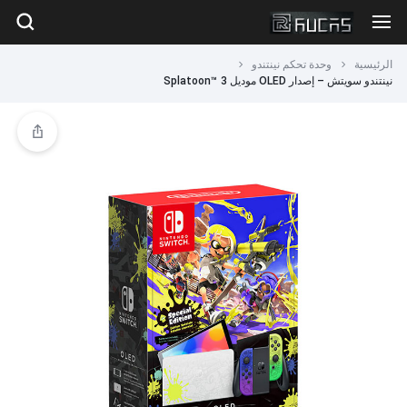
الرئيسية
وحدة تحكم نينتندو
نينتندو سويتش – إصدار OLED موديل Splatoon™ 3