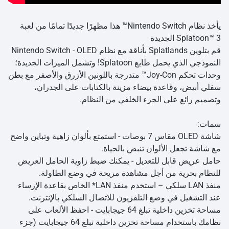
يأخذ نظام Nintendo Switch™ هذا مظهرًا جديدًا تمامًا من لعبة
Splatoon™ 3 الجديدة
قم بتلوين Splatlands بأناقة مع نظام Nintendo Switch - OLED
النموذجي الذي يحمل طابع Splatoon! وتشمل الميزات الجديدة؛
وحدات تحكم Joy-Con™ متدرجة باللونين الأزرق والأصفر مع بطن
سفلي أبيض، وقاعدة بيضاء مزينة بالكتابات على الجدران،
وتصميم رائع على الجزء الخلفي من النظام.
سمات:
شاشة OLED مقاس 7 بوصات - استمتع بألوان زاهية وتباين واضح
مع شاشة تجعل الألوان تنبض بالحياة.
حامل عريض قابل للتعديل - يمكنك ضبط زاوية الحامل العريض
للنظام بحرية من أجل مشاهدة مريحة في وضع الطاولة.
منفذ LAN سلكي – استخدم منفذ LAN* الخاص بقاعدة الإرساء
عند التشغيل في وضع التلفزيون للاتصال السلكي بالإنترنت.
مساحة تخزين داخلية تبلغ 64 جيجابايت - احفظ الألعاب على
نظامك باستخدام مساحة تخزين داخلية تبلغ 64 جيجابايت (جزء