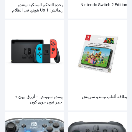
Nintendo Switch 2 Edition
وحدة التحكم السلكية نينتندو
ريماتش: 1-Up يتوهج في الظلام
بطاقة ألعاب نينتندو سويتش
نينتندو سويتش – أزرق نيون +
أحمر نيون جوي كون