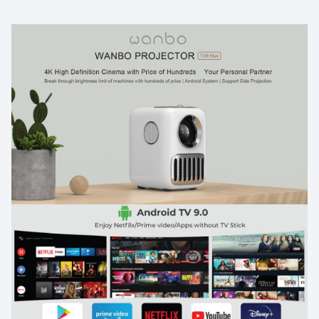
ولاسلكية، وتركيز كهربائي، وتصحيح الانحراف رباعي الأبعاد،
ومعالج رباعي النواة،
دقة T2R MAX تحتوي على دقة مذهلة تبلغ 1080 بكسل FHD
للحصول على عرض مرئي واضح. يتوافق جهاز العرض الصغير
هذا مع تشغيل بدقة 4K. استمتع بألوان زاهية على الشاشة
العملاقة بحجم 100 بوصة.
قم بإضاءة المسرح المحمول الخاص برحلتك، جهاز t2r max هو
جهاز عرض محمول حقًا سيوفر لك تجربة سينمائية بدقة 1080
بكسل في أي مكان تقريبًا. T2r max هو جهاز العرض المناسب
للسفر الذي تحتاجه في حياتك.