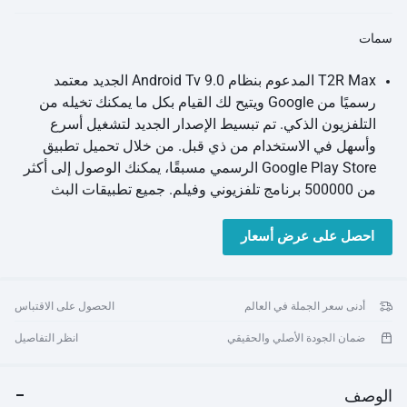
سمات
T2R Max المدعوم بنظام Android Tv 9.0 الجديد معتمد
رسميًا من Google ويتيح لك القيام بكل ما يمكنك تخيله من
التلفزيون الذكي. تم تبسيط الإصدار الجديد لتشغيل أسرع
وأسهل في الاستخدام من ذي قبل. من خلال تحميل تطبيق
Google Play Store الرسمي مسبقًا، يمكنك الوصول إلى أكثر
من 500000 برنامج تلفزيوني وفيلم. جميع تطبيقات البث
الرسمية الخاصة بك متاحة على متجر Google Play ولا تحتاج
إلى تحميل التطبيقات غير المعتمدة جانبًا من الإنترنت. قم
احصل على عرض أسعار
بتخصيص شاشتك الرئيسية بسهولة، وقم بإرسال الصور
ومقاطع الفيديو والموسيقى من هاتفك الذكي. استخدم صوتك
للحصول على إجابات لأسئلتك أو احصل على توصيات بشأن ما
أدنى سعر الجملة في العالم
الحصول على الاقتباس
تريد مشاهدته من خلال مساعد Google المدمج
سمات
ضمان الجودة الأصلي والحقيقي
انظر التفاصيل
يتميز جهاز العرض المحمول wanbo t2r max المميز بالكامل
والذكي حقًا بواجهة تلفزيون أندرويد معتمدة بدقة 1080 بكسل،
واتصال واي فاي مزدوج النطاق، وشاشة مرآة سلكية
الوصف