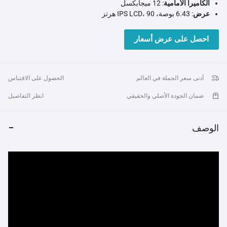
الكاميرا الأمامية
: 12 ميجابكسل
عرض
: 6.43 بوصة، IPS LCD، 90 هرتز
المعالج
: ميدياتك هيليو جي 96
الاتصال
: 2G، 3G، 4G، واي فاي
احصل على عرض أسعار
الألوان
: أسود أونيكس، أزرق ثلجي، أخضر لؤلؤي
نظام التشغيل
: أندرويد 13، MIUI 14
أدنى سعر الجملة في العالم
الحصول على الاقتباس
ضمان الجودة الأصلي والحقيقي
انظر التفاصيل
الوصف