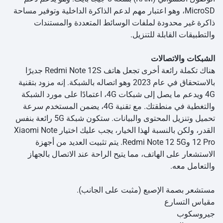
MicroSD، وهو اعتبار مهم لدعم الذاكرة الداخلية وتوفير مساحة
ذاكرة غير محدودة لملفات الوسائط المتعددة والمستندات
والتطبيقات القابلة للتنزيل.
الشبكات والاتصالات
هناك تكملة رائعة أخرى تجعل هاتف Redmi Note 12S جديرًا
بالاستحقاق في عام 2023 وهو اتصاله بالشبكة. إنه مزود بتقنية
4G ويدعم ما يصل إلى شبكات 4G، اعتمادًا على مورد الشبكة
والتغطية في منطقتك. مع تقنية 4G، يضمن المستخدم سرعة
تحميل وتنزيل المحتوى والبيانات. ستكون شبكة 5G رائعة بنفس
القدر، ولكن بالنسبة لهذا الخيار، يجب عليك اختيار Xiaomi Note
12 Pro وRedmi Note 12 5G. يتم تثبيت العديد من أجهزة
الاستشعار على الهاتف، مما يتيح الراحة عند الاتصال بالجهاز
والتعامل معه.
مستشعر بصمة الإصبع (مثبت على الجانب).
مقياس التسارع
جيروسكوب