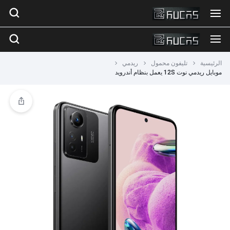
الرئيسية
تليفون محمول
ريدمي
موبايل ريدمي نوت 12S يعمل بنظام أندرويد