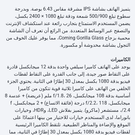
يتميز الهاتف بشاشة IPS مشرقة مقاس 6.43 بوصة. وبدرجة
سطوع تبلغ 500/900 شمعة ودقة تبلغ 1080 × 2400 بكسل،
يضمن المستخدم الاستمتاع بتجارب رائعة عند استكشاف الإنترنت
والتصفح عبر الوسائط المتعددة. من الرائع أن تعرف أن الشاشة
محمية بزجاج Corning Gorilla Glass، مما يوفر عليك الخوف من
التجول بشاشة مخدوشة أو مكسورة.
الكاميرات
يوجد على الهاتف كاميرا سيلفي واحدة بدقة 12 ميجابكسل قادرة
على التقاط صور جيدة، إلى جانب القدرة على التقاط لقطات
فيديو بدقة 1080 بكسل بمعدل 30 إطارًا في الثانية. يحتوي الجزء
الخلفي من الهاتف على كاميرا ثلاثية قوية تتكون من كاميرا
أساسية بدقة 108 ميجابكسل، f/1.8، 26 ملم (عريضة) + عدسة 8
ميجابكسل، f/2.2، 118 درجة (فائقة الاتساع) + 2 ميجابكسل، f
/2.4، مستشعر (ماكرو). يتميز بفلاش LED، وHDR، وخيارات
بانوراما، لدى المستخدم خيارات للاختيار من بينها اعتمادًا على
الموقع والإضاءة والمناظر الطبيعية. تلتقط الكاميرا الرئيسية
لقطات فيديو بدقة 1080 بكسل بمعدل 30 إطارًا في الثانية، مما