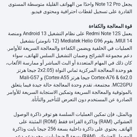
يجعل Note 12 Pro واحدًا من الهواتف القليلة متوسطة المستوى
القادرة على تسجيل لقطات احترافية ومحتوى فيديو.
قوة المعالجة والكفاءة
يعمل Redmi Note 12S على نظام التشغيل Android 13 ومنصة
MIUI 14. يقوم Mediatek Helio G96 (12 نانومتر) بتشغيل
العمليات في الخلفية ويضمن الكفاءة والمعالجة السريعة للأوامر.
دعم مجموعة الشرائح وضمان التشغيل السلس للهاتف، سواء
كان ذلك في المهام المتعددة أو البث المباشر أو ممارسة الألعاب،
هو وحدة المعالجة المركزية ثماني النواة (2x2.05 جيجا هرتز
Cortex-A76 & 6x2.0 جيجا هرتز Cortex-A55) و Mali-G57
MC2GPU. مجتمعة، تقدم وحدة المعالجة حالة جيدة فيما يتعلق
بالموثوقية والمعالجة السريعة وتمكين الاستجابة السريعة للأوامر
الصادرة عن المستخدم دون التعرض للتأخير والتأتأة.
وبالمثل، فإن تمكين العمليات السلسة هو توفر ذاكرة الوصول
العشوائي (RAM) وذاكرة القراءة فقط (ROM) المثبتة على
الهاتف. يحتوي على ذاكرة داخلية بسعة 256 جيجا بايت وذاكرة
الوصول العشوائي (RAM) بسعة 8 جيجا بايت. وهو يدعم دعم