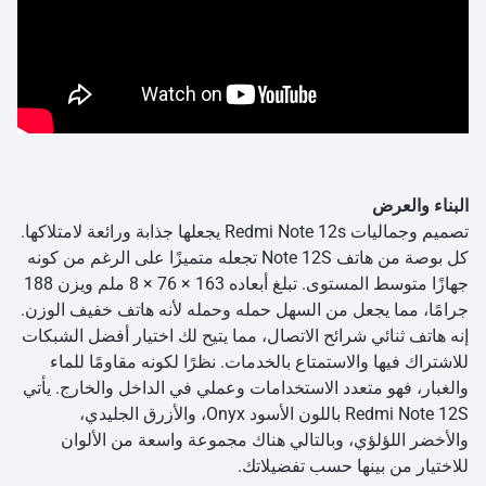
البناء والعرض
تصميم وجماليات Redmi Note 12s يجعلها جذابة ورائعة لامتلاكها.
كل بوصة من هاتف Note 12S تجعله متميزًا على الرغم من كونه
جهازًا متوسط المستوى. تبلغ أبعاده 163 × 76 × 8 ملم ويزن 188
جرامًا، مما يجعل من السهل حمله وحمله لأنه هاتف خفيف الوزن.
إنه هاتف ثنائي شرائح الاتصال، مما يتيح لك اختيار أفضل الشبكات
للاشتراك فيها والاستمتاع بالخدمات. نظرًا لكونه مقاومًا للماء
والغبار، فهو متعدد الاستخدامات وعملي في الداخل والخارج. يأتي
Redmi Note 12S باللون الأسود Onyx، والأزرق الجليدي،
والأخضر اللؤلؤي، وبالتالي هناك مجموعة واسعة من الألوان
للاختيار من بينها حسب تفضيلاتك.