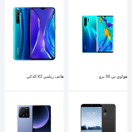
هواوي بي 30 برو
هاتف ريلمي X2 الذكي