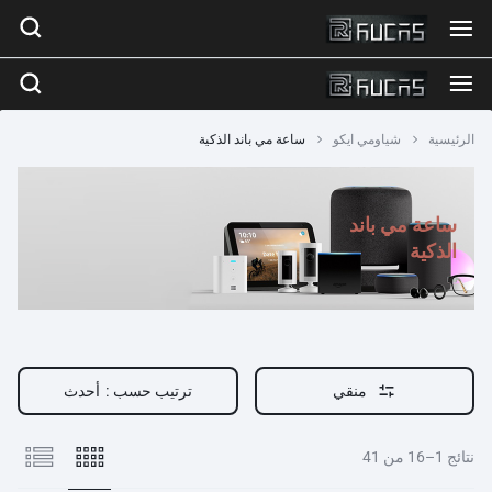
الرئيسية
شياومي ايكو
ساعة مي باند الذكية
ساعة مي باند
الذكية
منقي
ترتيب حسب :
أحدث
نتائج 1–16 من 41