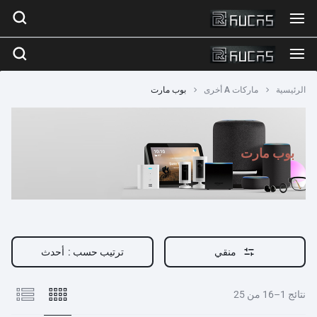
الرئيسية
ماركات A أخرى
بوب مارت
بوب مارت
منقي
ترتيب حسب :
أحدث
نتائج 1–16 من 25