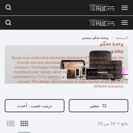
الرئيسية
وحدة تحكم نينتندو
وحدة تحكم
نينتندو
Rucas is an authorized wholesale distributor of Nintendo Console. We
provide one-stop wholesale service for the latest Nintendo Console
products. The biggest feature of Nintendo Switch is its unique "dual-
machine-in-one" design, which can be used as a home game console
connected to a TV for gaming, or as a portable game console to carry
around. This design allows players to enjoy the fun of the game in
different scenarios.
منقي
ترتيب حسب :
أحدث
نتائج 1–16 من 25