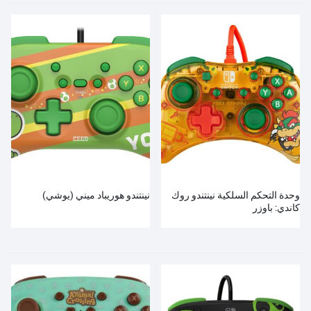
وحدة التحكم السلكية نينتندو روك
نينتندو هوريباد ميني (يوشي)
كاندي: باوزر