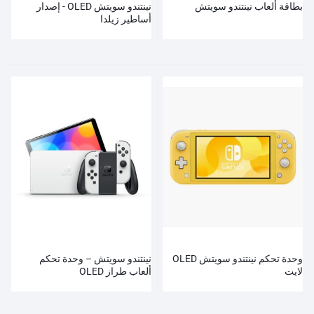
بطاقة ألعاب نينتندو سويتش
نينتندو سويتش OLED - إصدار
أساطير زيلدا
وحدة تحكم نينتندو سويتش OLED
نينتندو سويتش – وحدة تحكم
لايت
ألعاب طراز OLED