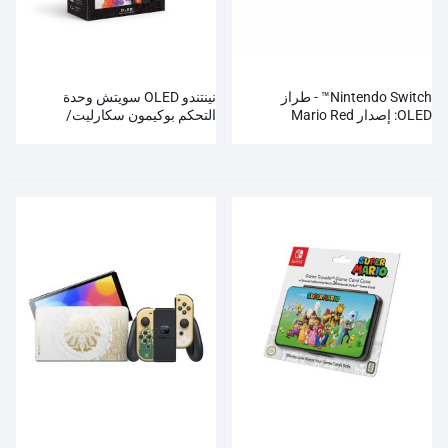
Nintendo Switch™ - طراز
نينتندو OLED سويتش وحدة
OLED: إصدار Mario Red
التحكم بوكيمون سكارليت/
البنفسجي